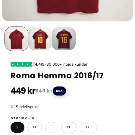
4,4/5
•
30 000+ nöjda kunder
★
★
★
★
★
Roma Hemma 2016/17
449 kr
549 kr
REA
straighten
Storleksguide
Storlek - S
S
M
L
XL
XXL