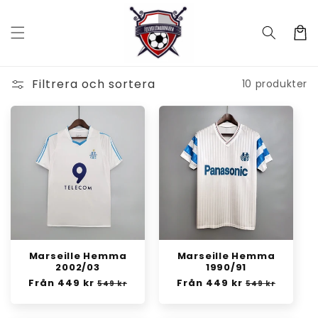
vidare
till
Varukor
innehåll
Filtrera och sortera
10 produkter
Marseille Hemma
Marseille Hemma
2002/03
1990/91
Ordinarie
Från 449 kr
Försäljningspris
Ordinarie
Från 449 kr
Försäljningsp
549 kr
549 kr
pris
pris