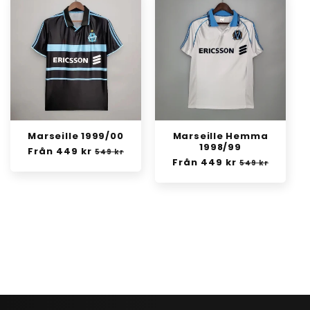
Marseille 1999/00
Marseille Hemma
1998/99
Ordinarie
Från 449 kr
Försäljningspris
549 kr
Ordinarie
Från 449 kr
Försäljningsp
pris
549 kr
pris