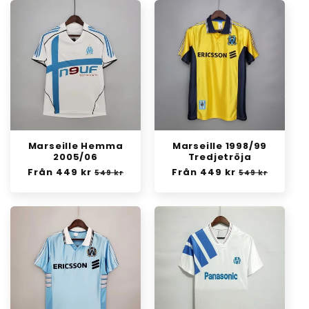
Marseille Hemma
Marseille 1998/99
2005/06
Tredjetröja
Ordinarie
Från 449 kr
Försäljningspris
Ordinarie
Från 449 kr
Försäljningsp
549 kr
549 kr
pris
pris