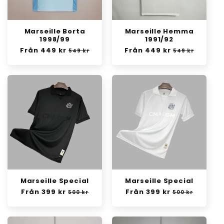
Marseille Borta
Marseille Hemma
1998/99
1991/92
Ordinarie
Från 449 kr
Försäljningspris
Ordinarie
Från 449 kr
Försäljningsp
549 kr
549 kr
pris
pris
Marseille Special
Marseille Special
Ordinarie
Från 399 kr
Försäljningspris
Ordinarie
Från 399 kr
Försäljningspr
500 kr
500 kr
pris
pris