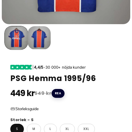
4,4/5
•
30 000+ nöjda kunder
★
★
★
★
★
PSG Hemma 1995/96
449 kr
549 kr
REA
straighten
Storleksguide
Storlek - S
S
M
L
XL
XXL