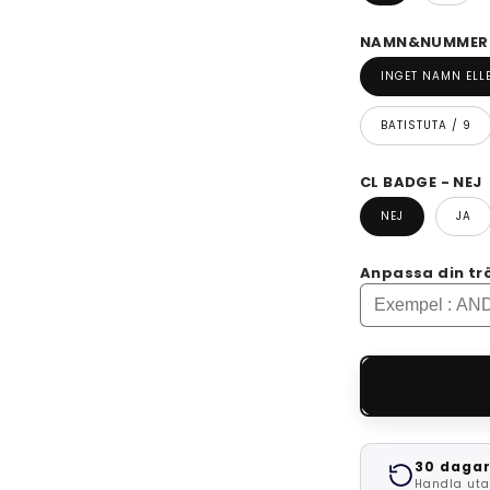
NAMN&NUMMER -
INGET NAMN EL
BATISTUTA / 9
CL BADGE - NEJ
NEJ
JA
Anpassa din tr
30 dagar
Handla uta