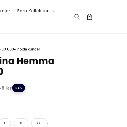
röjor
Barn Kollektion
Varukorg
•
30 000+ nöjda kunder
tina Hemma
0
9 kr
REA
L
XL
XXL