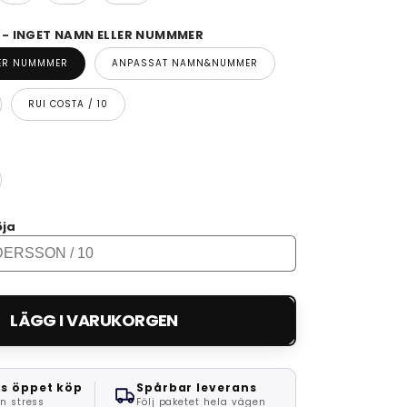
 INGET NAMN ELLER NUMMMER
LER NUMMMER
ANPASSAT NAMN&NUMMER
RUI COSTA / 10
öja
LÄGG I VARUKORGEN
s öppet köp
Spårbar leverans
n stress
Följ paketet hela vägen