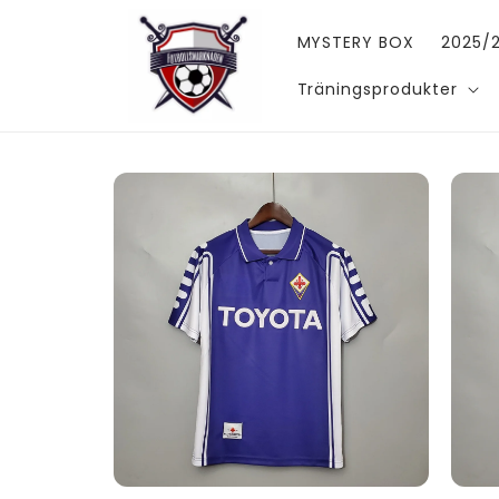
vidare
till
MYSTERY BOX
2025/2
innehåll
Träningsprodukter
Gå vidare till
produktinformation