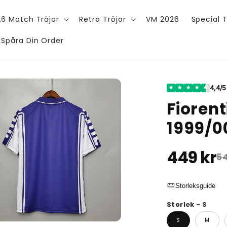
6 Match Tröjor
Retro Tröjor
VM 2026
Special T
Spåra Din Order
4,4/5
★
★
★
★
★
Fioren
1999/0
449 kr
54
straighten
Storleksguide
Storlek - S
S
M