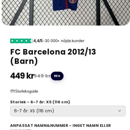
4,4/5
•
30 000+ nöjda kunder
★
★
★
★
★
FC Barcelona 2012/13
(Barn)
449 kr
549 kr
REA
straighten
Storleksguide
Storlek - 6-7 år: XS (116 cm)
ANPASSAT NAMN&NUMMER - INGET NAMN ELLER