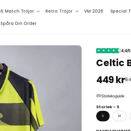
6 Match Tröjor
Retro Tröjor
VM 2026
Special T
Spåra Din Order
4,4/5
★
★
★
★
★
Celtic 
449 kr
54
straighten
Storleksguide
Storlek - S
S
M