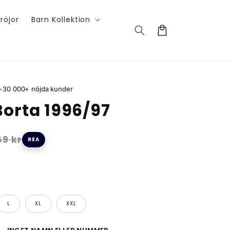
röjor
Barn Kollektion
Varukorg
•
30 000+ nöjda kunder
Borta 1996/97
9 kr
REA
L
XL
XXL