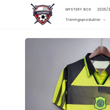
vidare
till
MYSTERY BOX
2025/2
innehåll
Träningsprodukter
Gå vidare till
produktinformation