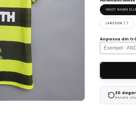
NAMN&NUMMER -
INGET NAMN EL
LARSSON / 7
Anpassa din tr
30 dagar
Handla uta