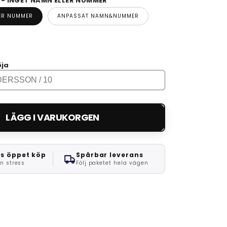
 INGET NAMN ELLER NUMMER
LER NUMMER
ANPASSAT NAMN&NUMMER
öja
LÄGG I VARUKORGEN
s öppet köp
Spårbar leverans
n stress
Följ paketet hela vägen