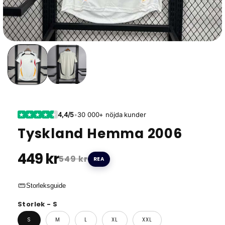
4,4/5
•
30 000+ nöjda kunder
★
★
★
★
★
Tyskland Hemma 2006
449 kr
549 kr
REA
straighten
Storleksguide
Storlek - S
S
M
L
XL
XXL