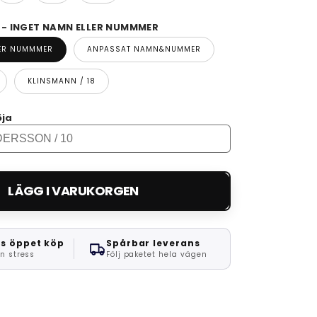
 INGET NAMN ELLER NUMMMER
LER NUMMMER
ANPASSAT NAMN&NUMMER
KLINSMANN / 18
öja
LÄGG I VARUKORGEN
s öppet köp
Spårbar leverans
n stress
Följ paketet hela vägen