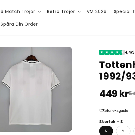
6 Match Tröjor
Retro Tröjor
VM 2026
Special T
Spåra Din Order
4,4/5
★
★
★
★
★
Totte
1992/9
449 kr
54
straighten
Storleksguide
Storlek - S
S
M