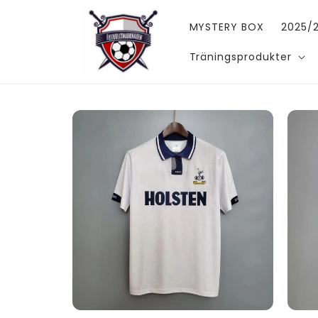
vidare
till
MYSTERY BOX
2025/2
innehåll
Träningsprodukter
Gå vidare till
produktinformation