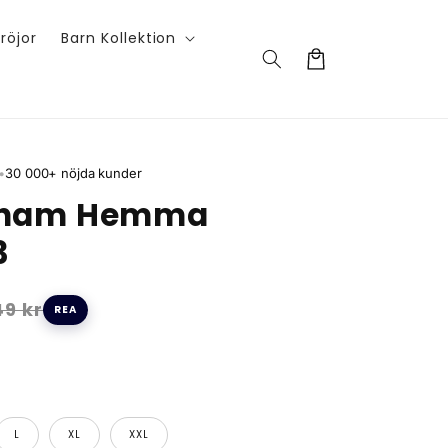
röjor
Barn Kollektion
Varukorg
•
30 000+ nöjda kunder
nham Hemma
3
9 kr
REA
L
XL
XXL