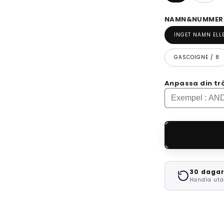
NAMN&NUMMER -
INGET NAMN EL
GASCOIGNE / 8
Anpassa din tr
30 dagar
Handla uta