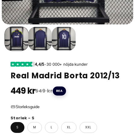
4,4/5
•
30 000+ nöjda kunder
★
★
★
★
★
Real Madrid Borta 2012/13
449 kr
549 kr
REA
straighten
Storleksguide
Storlek - S
S
M
L
XL
XXL