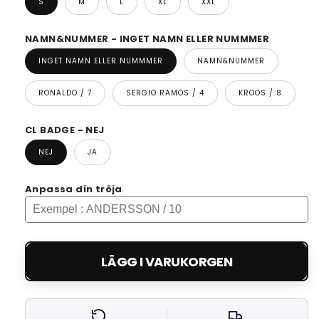
S
M
L
XL
XXL
NAMN&NUMMER - INGET NAMN ELLER NUMMMER
INGET NAMN ELLER NUMMMER
NAMN&NUMMER
RONALDO / 7
SERGIO RAMOS / 4
KROOS / 8
CL BADGE - NEJ
NEJ
JA
Anpassa din tröja
LÄGG I VARUKORGEN