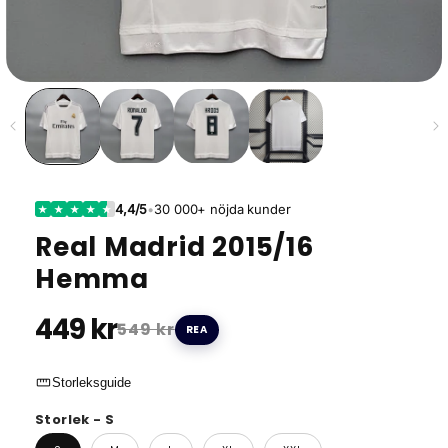
4,4/5
•
30 000+ nöjda kunder
★
★
★
★
★
Real Madrid 2015/16
Hemma
449 kr
549 kr
REA
straighten
Storleksguide
Storlek - S