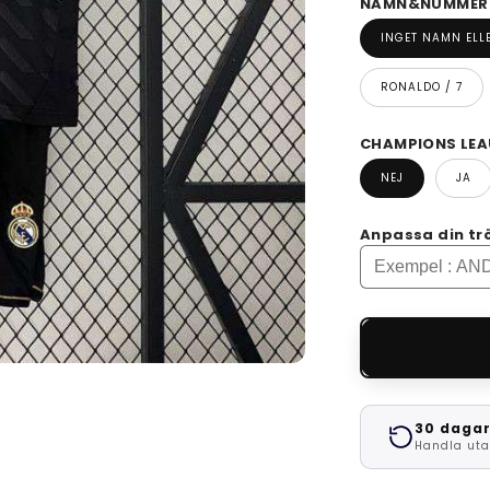
NAMN&NUMMER -
INGET NAMN EL
RONALDO / 7
CHAMPIONS LEA
NEJ
JA
Anpassa din tr
30 dagar
Handla uta