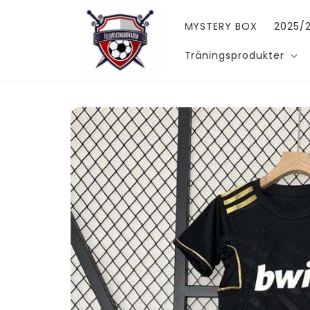
vidare
till
MYSTERY BOX
2025/2
innehåll
Träningsprodukter
Gå vidare till
produktinformation