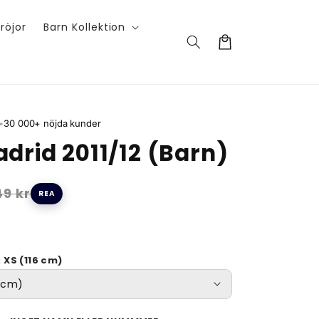
röjor
Barn Kollektion
Varukorg
•
30 000+ nöjda kunder
drid 2011/12 (Barn)
9 kr
REA
: XS (116 cm)