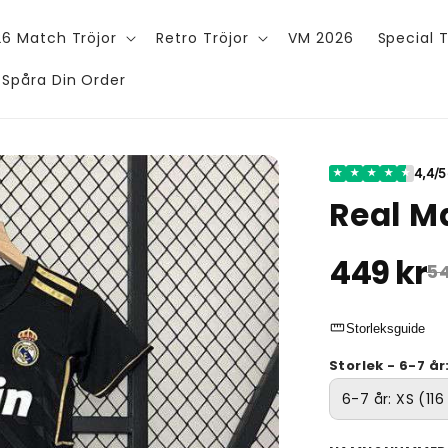
6 Match Tröjor
Retro Tröjor
VM 2026
Special T
Spåra Din Order
4,4/5
★
★
★
★
★
Real Ma
449 kr
54
straighten
Storleksguide
Storlek - 6-7 år