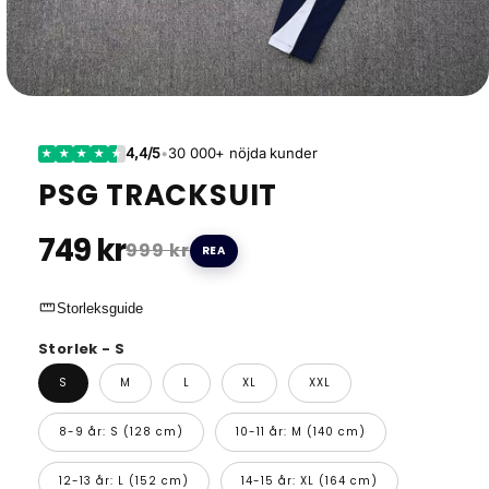
4,4/5
•
30 000+ nöjda kunder
★
★
★
★
★
PSG TRACKSUIT
749 kr
999 kr
REA
straighten
Storleksguide
Storlek - S
S
M
L
XL
XXL
8-9 år: S (128 cm)
10-11 år: M (140 cm)
12-13 år: L (152 cm)
14-15 år: XL (164 cm)