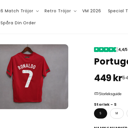
6 Match Tröjor
Retro Tröjor
VM 2026
Special T
Spåra Din Order
4,4/5
★
★
★
★
★
Portug
449 kr
54
straighten
Storleksguide
Storlek - S
S
M