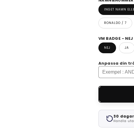
NAMN&NUMMER -
INGET NAMN EL
RONALDO / 7
VM BADGE - NEJ
NEJ
JA
Anpassa din tr
30 dagar
Handla uta