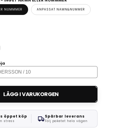
 INGET NAMN ELLER NUMMMER
LER NUMMMER
ANPASSAT NAMN&NUMMER
öja
LÄGG I VARUKORGEN
s öppet köp
Spårbar leverans
n stress
Följ paketet hela vägen