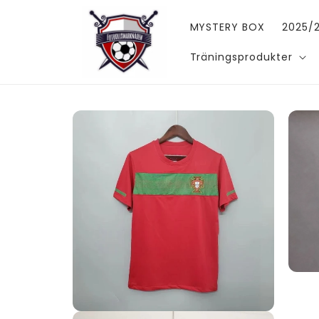
vidare
till
MYSTERY BOX
2025/2
innehåll
Träningsprodukter
Gå vidare till
produktinformation