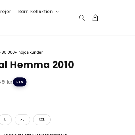
röjor
Barn Kollektion
Varukorg
•
30 000+ nöjda kunder
al Hemma 2010
9 kr
REA
L
XL
XXL