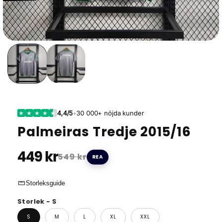
4,4/5
•
30 000+ nöjda kunder
★
★
★
★
★
Palmeiras Tredje 2015/16
449 kr
549 kr
REA
straighten
Storleksguide
Storlek - S
S
M
L
XL
XXL