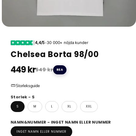
4,4/5
•
30 000+ nöjda kunder
★
★
★
★
★
Chelsea Borta 98/00
449 kr
549 kr
REA
straighten
Storleksguide
Storlek - S
S
M
L
XL
XXL
NAMN&NUMMER - INGET NAMN ELLER NUMMER
INGET NAMN ELLER NUMMER