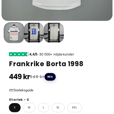
4,4/5
•
30 000+ nöjda kunder
★
★
★
★
★
Frankrike Borta 1998
449 kr
549 kr
REA
straighten
Storleksguide
Storlek - S
S
M
L
XL
XXL