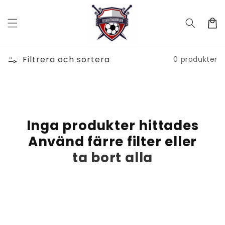
vidare
till
Varukor
innehåll
Filtrera och sortera
0 produkter
Inga produkter hittades
Använd färre filter eller
ta bort alla